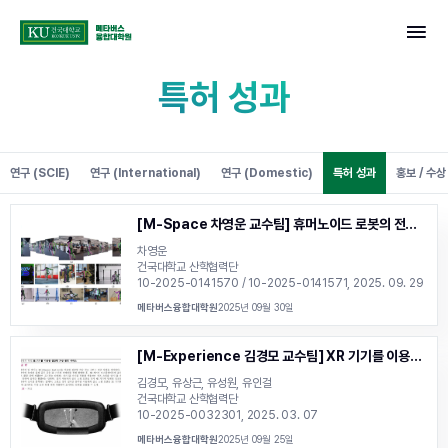
건국대학교 메타버스융합대학원
콘텐츠로 바로가기
특허 성과
연구 (SCIE)
연구 (International)
연구 (Domestic)
특허 성과
홍보 / 수상
[M-Space 차영운 교수팀] 휴머노이드 로봇의 전신
포즈 추정 장치 및 방법 / 대상체의 포즈 추정을 위한 학
차영운
습 데이터셋 구축 장치 및 방법, KR 2025
건국대학교 산학협력단
10-2025-0141570 / 10-2025-0141571, 2025. 09. 29
메타버스융합대학원
2025년 09월 30일
[M-Experience 김경모 교수팀] XR 기기를 이용한
실감형 가상 골프 서비스, KR 2025
김경모, 유상근, 유성원, 유인걸
건국대학교 산학협력단
10-2025-0032301, 2025. 03. 07
메타버스융합대학원
2025년 09월 25일