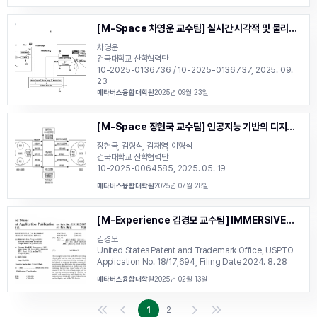
[M-Space 차영운 교수팀] 실시간 시각적 및 물리적
인터랙션이 가능한 3차원 텔레프레즌스 시스템 / 서비
차영운
스 제공 장치 및 방법, KR 2025
건국대학교 산학협력단
10-2025-0136736 / 10-2025-0136737, 2025. 09.
23
메타버스융합대학원
2025년 09월 23일
[M-Space 장현국 교수팀] 인공지능 기반의 디지털
유산 보존 플랫폼을 이용한 추모 서비스 제공 장치 및 방
장현국, 김형석, 김재영, 이형석
법, KR 2025
건국대학교 산학협력단
10-2025-0064585, 2025. 05. 19
메타버스융합대학원
2025년 07월 28일
[M-Experience 김경모 교수팀] IMMERSIVE
VIRTUAL GOLF SERVICE WITH REALITY
김경모
USING XR DEVICE, US 2024
United States Patent and Trademark Office, USPTO
Application No. 18/17,694, Filing Date 2024. 8. 28
메타버스융합대학원
2025년 02월 13일
1
2
First
Previous
Next
Last