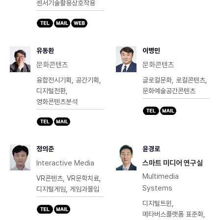
센서기술활용상호작용
유동환
이병민
문화콘텐츠
문화콘텐츠
융합전시기획, 공간기획,
글로컬문화, 로컬콘텐츠,
디지털전환,
문화예술공간콘텐츠
영화콘텐츠분석
정의준
윤경로
Interactive Media
스마트 미디어 연구실
Multimedia
VR콘텐츠, VR문학치료,
Systems
디지털게임, 게임과몰입
디지털트윈,
메타버스플랫폼 표준화,