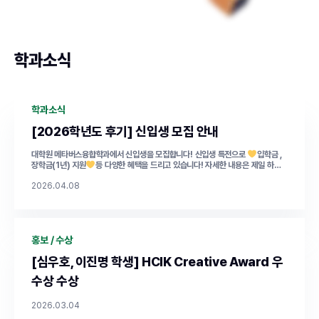
학과소식
학과소식
[2026학년도 후기] 신입생 모집 안내
대학원 메타버스융합학과에서 신입생을 모집합니다! 신입생 특전으로
입학금 ,
장학금(1년) 지원
등 다양한 혜택을 드리고 있습니다! 자세한 내용은 제일 하단
의 모집요강을 클릭하면 보실 수 있습니다. ✔ 지원대상 : 석사과정, 박사과정, 통합
2026.04.08
과정 ✔ 원서접수 : 26. 4. 01. (수) ~ 4. 20. (월) 23:59까지 ✔ 서류제출 : 원서
접수 마감일 다음 날 16:00까지 ✔ 접수방법 : 유웨이 어플라이
Click
https://ipsi3.uwayapply.com/2026/gradu/konkukgs/?CHA=1 ✔
면접고사 : 26.5.8 (금) or 5.9. (토) ✔ 신입생 특전 : 입학금 및 장학금 지원 (1
학기 전원 지급, 2학기는 추후 확정. 기타 프로젝트 참여에 따라 추가 인건비 수혜) ,
홍보 / 수상
각종 학술활동비 지원, 산학연계 및 인턴쉽 지원
Click
2026년도 후기 메
타버스융합학과 신입생 모집요강
[심우호, 이진명 학생] HCIK Creative Award 우
수상 수상
2026.03.04