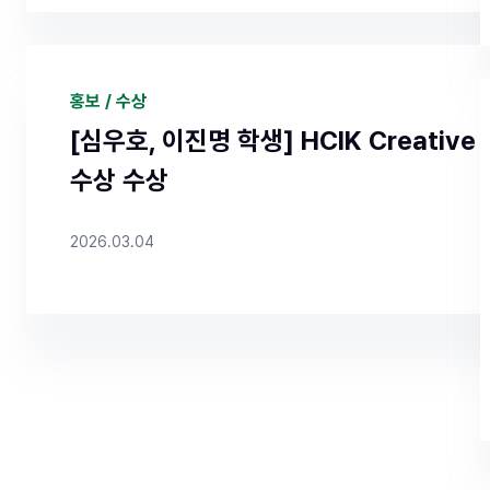
https://ipsi3.uwayapply.com/2026/gradu/
CHA=1 ✔ 면접고사 : 26.5.8 (금) or 5.9. (토)
홍보 / 수상
전 : 입학금 및 장학금 지원 (1학기 전원 지급, 2학
[심우호, 이진명 학생] HCIK Creative 
정. 기타 프로젝트 참여에 따라 추가 인건비 수혜) 
수상 수상
동비 지원, 산학연계 및 인턴쉽 지원
Click
2
기 메타버스융합학과 신입생 모집요강
2026.03.04