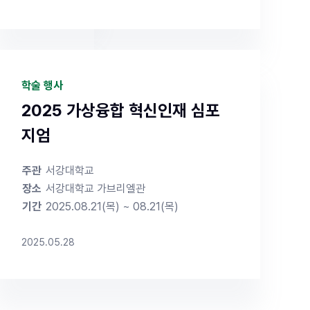
konkukgs/?
 ✔ 신입생 특
기는 추후 확
학술 행사
Award 우
, 각종 학술활
2025 가상융합 혁신인재 심포
026년도 후
지엄
주관
서강대학교
장소
서강대학교 가브리엘관
기간
2025.08.21(목) ~ 08.21(목)
2025.05.28