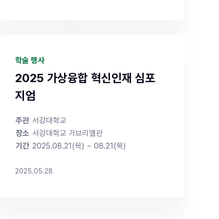
konkukgs/?
 ✔ 신입생 특
기는 추후 확
학술 행사
Award 우
, 각종 학술활
2025 가상융합 혁신인재 심포
026년도 후
지엄
주관
서강대학교
장소
서강대학교 가브리엘관
기간
2025.08.21(목) ~ 08.21(목)
2025.05.28