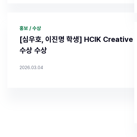
https://ipsi3.uwayapply.com/2026/gradu/
CHA=1 ✔ 면접고사 : 26.5.8 (금) or 5.9. (토)
홍보 / 수상
전 : 입학금 및 장학금 지원 (1학기 전원 지급, 2학
[심우호, 이진명 학생] HCIK Creative 
정. 기타 프로젝트 참여에 따라 추가 인건비 수혜) 
수상 수상
동비 지원, 산학연계 및 인턴쉽 지원
Click
2
기 메타버스융합학과 신입생 모집요강
2026.03.04