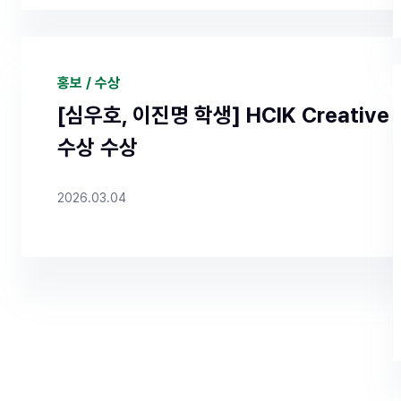
https://ipsi3.uwayapply.com/2026/gradu/
CHA=1 ✔ 면접고사 : 26.5.8 (금) or 5.9. (토)
홍보 / 수상
전 : 입학금 및 장학금 지원 (1학기 전원 지급, 2학
[심우호, 이진명 학생] HCIK Creative 
정. 기타 프로젝트 참여에 따라 추가 인건비 수혜) 
수상 수상
동비 지원, 산학연계 및 인턴쉽 지원
Click
2
기 메타버스융합학과 신입생 모집요강
2026.03.04