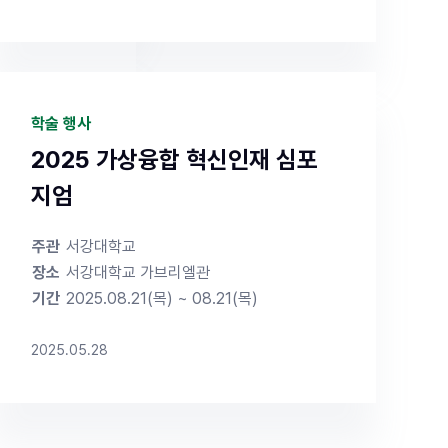
konkukgs/?
 ✔ 신입생 특
기는 추후 확
학술 행사
Award 우
, 각종 학술활
2025 가상융합 혁신인재 심포
026년도 후
지엄
주관
서강대학교
장소
서강대학교 가브리엘관
기간
2025.08.21(목) ~ 08.21(목)
2025.05.28